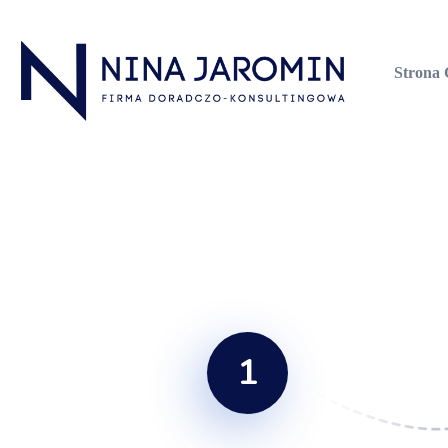
Strona
Nina Jaromin
Firma Doradczo-Konsultingowa
1