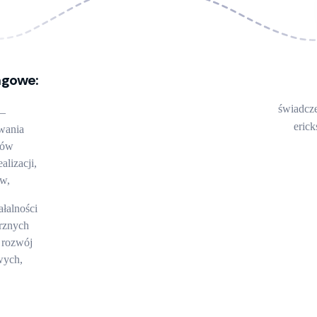
ngowe:
świadcz
 –
eric
wania
ków
alizacji,
tów,
ałalności
rznych
i rozwój
wych,