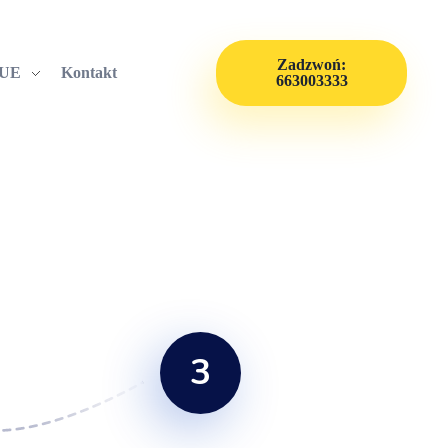
Zadzwoń:
 UE
Kontakt
663003333
3