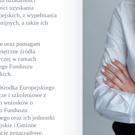
a działalności
ości uzyskania
ejskich, z wypełniania
ijnych, a także ich
cze oraz pomagam
nętrzne źródła
rczej w ramach
ego Funduszu
kich.
Ośrodka Europejskiego
ze i szkoleniowe z
ch wniosków o
go Funduszu
ego oraz ich jednostki
ejskie i Gminne
acje pozarządowe.