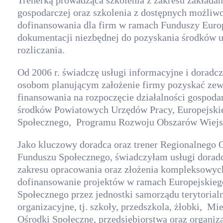
Trenerką prowadząca szkolenia z zakresu zakładani
gospodarczej oraz szkolenia z dostępnych możliw
dofinansowania dla firm w ramach Funduszy Europ
dokumentacji niezbędnej do pozyskania środków un
rozliczania.
Od 2006 r. świadczę usługi informacyjne i dorad
osobom planującym założenie firmy pozyskać zew
finansowania na rozpoczęcie działalności gospoda
środków Powiatowych Urzędów Pracy, Europejski
Społecznego, Programu Rozwoju Obszarów Wiejs
Jako kluczowy doradca oraz trener Regionalnego 
Funduszu Społecznego, świadczyłam usługi doradc
zakresu opracowania oraz złożenia kompleksowy
dofinansowanie projektów w ramach Europejskie
Społecznego przez jednostki samorządu terytorialn
organizacyjne, tj. szkoły, przedszkola, żłobki, Mi
Ośrodki Społeczne, przedsiębiorstwa oraz organiz