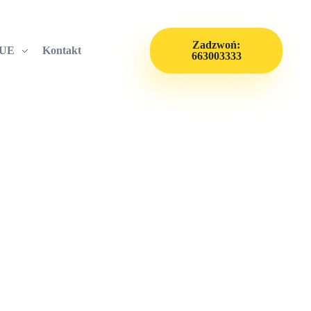
Zadzwoń:
 UE
Kontakt
663003333