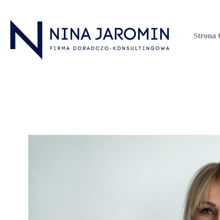
Strona
Nina Jaromin
Firma Doradczo-Konsultingowa