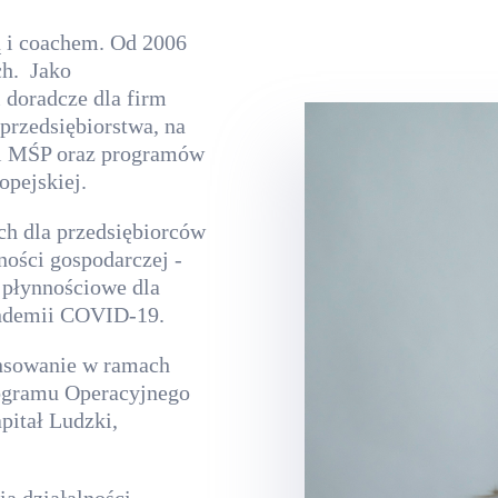
ą i coachem. Od 2006
ch. Jako
 doradcze dla firm
przedsiębiorstwa, na
ci MŚP oraz programów
pejskiej.
h dla przedsiębiorców
ności gospodarczej -
 płynnościowe dla
pandemii COVID-19.
ansowanie w ramach
ogramu Operacyjnego
itał Ludzki,